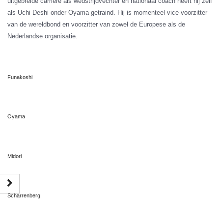
uitgebreide carriere als wedstrijdvechter en nationaal coach heeft hij zelf
als Uchi Deshi onder Oyama getraind. Hij is momenteel vice-voorzitter
van de wereldbond en voorzitter van zowel de Europese als de
Nederlandse organisatie.
Funakoshi
Oyama
Midori
Scharrenberg