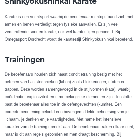
Shinkyokushinkai Karate
Karate is een vechtsport waarbij de beoefenaar rechtopstaand zich met
armen en benen verdedigt tegen fysieke aanvallen. Er zijn veel
verschillende soorten karate, ook wel karatestijlen genoemd. Bij
Omegasport Dordrecht wordt de karatestijl Shinkyokushinkai beoefend.
Trainingen
De beoefenaars houden zich naast conditietraining bezig met het
oefenen van basistechnieken (kihon) zoals blokkeringen, stoten en
trappen. Deze worden samengevoegd in de stijlvormen (kata), waarbij
coördinatie, explosiviteit en ritme belangrijke elementen zijn. Tenslotte
past de beoefenaar alles toe in de oefengevechten (kumite). Een
correcte beoefening beloofd een bovengemiddelde beheersing van je
lichaam, je denken en je vaardigheden. Met name het intensieve
karakter van de training spreekt aan. De beoefenaars raken elkaar echt,
maar is dit aan regels gebonden en men draagt bescherming. Bij